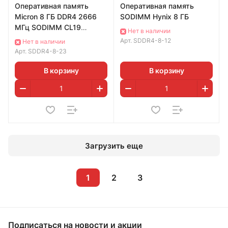
Оперативная память
Оперативная память
Micron 8 ГБ DDR4 2666
SODIMM Hynix 8 ГБ
МГц SODIMM CL19
Нет в наличии
MTA8ATF1G64HZ-2G6H1
Арт.
SDDR4-8-12
Нет в наличии
Арт.
SDDR4-8-23
В корзину
В корзину
Загрузить еще
1
2
3
Подписаться
на новости и акции