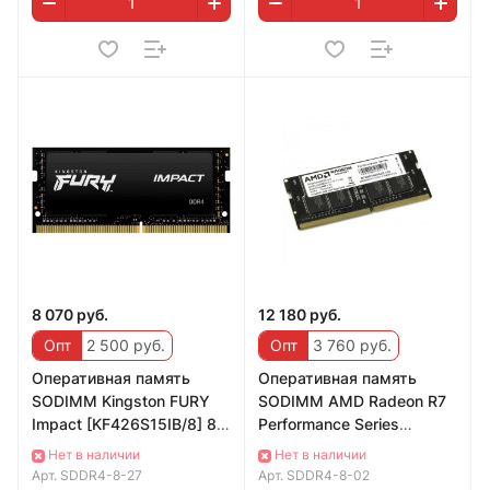
8 070 руб.
12 180 руб.
Опт
2 500 руб.
Опт
3 760 руб.
Оперативная память
Оперативная память
SODIMM Kingston FURY
SODIMM AMD Radeon R7
Impact [KF426S15IB/8] 8
Performance Series
ГБ 2666 МГц
[R748G2400S2S-U] 8 ГБ
Нет в наличии
Нет в наличии
Арт.
SDDR4-8-27
Арт.
SDDR4-8-02