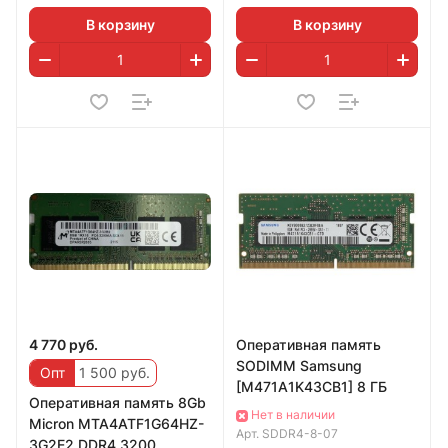
В корзину
В корзину
4 770 руб.
Оперативная память
SODIMM Samsung
Опт
1 500 руб.
[M471A1K43CB1] 8 ГБ
Оперативная память 8Gb
Нет в наличии
Micron MTA4ATF1G64HZ-
Арт.
SDDR4-8-07
3G2E2 DDR4 3200