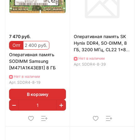
7 470 руб.
Оперативная память SK
Hynix DDR4, SO-DIMM, 8
Опт
2 400 руб.
ГБ, 3200 МГц, CL22 1x8
Оперативная память
ГБ (HMAG68EXNSA051N)
Нет в наличии
SODIMM Samsung
Арт.
SDDR4-8-39
[M471A1K43EB1] 8 ГБ
Нет в наличии
Арт.
SDDR4-8-19
В корзину