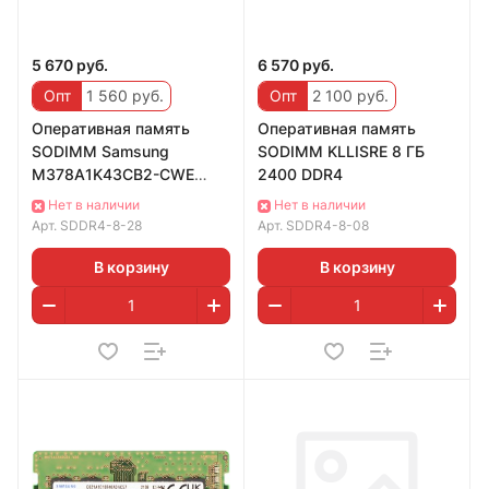
5 670 руб.
6 570 руб.
Опт
1 560 руб.
Опт
2 100 руб.
Оперативная память
Оперативная память
SODIMM Samsung
SODIMM KLLISRE 8 ГБ
M378A1K43CB2-CWE
2400 DDR4
DDR4 8GB 3200MHz
Нет в наличии
Нет в наличии
Арт.
SDDR4-8-28
Арт.
SDDR4-8-08
В корзину
В корзину