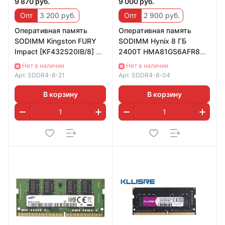
9 870 руб.
9 000 руб.
Опт
3 200 руб.
Опт
2 900 руб.
Оперативная память
Оперативная память
SODIMM Kingston FURY
SODIMM Hynix 8 ГБ
Impact [KF432S20IB/8] 8
2400T HMA81GS6AFR8N-
ГБ
UH
Нет в наличии
Нет в наличии
Арт.
SDDR4-8-21
Арт.
SDDR4-8-04
В корзину
В корзину