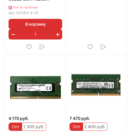
SODIMM PC4-25600
Нет в наличии
Арт.
SDDR4-8-25
В корзину
4 170 руб.
7 470 руб.
Опт
1 300 руб.
Опт
2 400 руб.