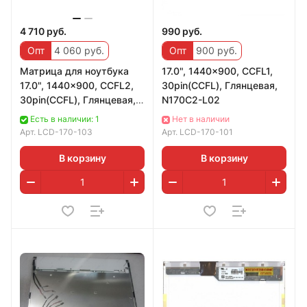
4 710 руб.
990 руб.
Опт
4 060 руб.
Опт
900 руб.
Матрица для ноутбука
17.0", 1440x900, CCFL1,
17.0", 1440x900, CCFL2,
30pin(CCFL), Глянцевая,
30pin(CCFL), Глянцевая,
N170C2-L02
B170PW04
Есть в наличии: 1
Нет в наличии
Арт.
LCD-170-103
Арт.
LCD-170-101
В корзину
В корзину