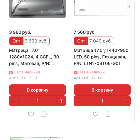
3 960 руб.
7 560 руб.
Опт
3 690 руб.
Опт
7 040 руб.
Матрица 17.0",
Матрица 17.0", 1440x900,
1280x1024, 4 CCFL, 30
LED, 50 pins, Глянцевая,
pins, Матовая, P/N:
P/N: LTN170BT06-G01
M170EG02 V3,
Нет в наличии
Нет в наличии
QD17EL0711
Арт.
LCD-17-13
Арт.
LCD-17-14
В корзину
В корзину