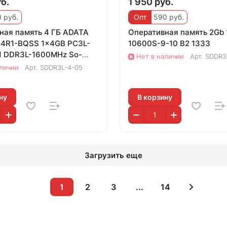
б.
1 950 руб.
 руб.
Опт
590 руб.
ная память 4 ГБ ADATA
Оперативная память 2Gb 
4R1-BQSS 1x4GB PC3L-
10600S-9-10 B2 1333
1 DDR3L-1600MHz So-
Нет в наличии
Арт.
SDDR3
аличии
Арт.
SDDR3L-4-05
ну
В корзину
Загрузить еще
1
2
3
...
14