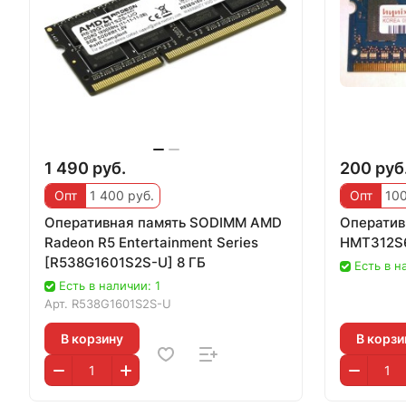
1 490 руб.
200 руб
Опт
1 400 руб.
Опт
100
Оперативная память SODIMM AMD
Оператив
Radeon R5 Entertainment Series
HMT312S
[R538G1601S2S-U] 8 ГБ
Есть в н
Есть в наличии: 1
Арт.
R538G1601S2S-U
В корзину
В корзи