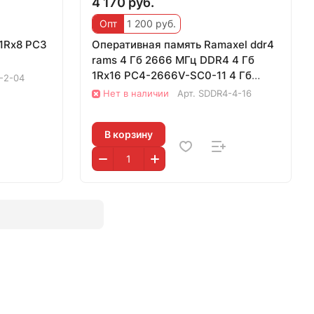
4 170 руб.
Опт
1 200 руб.
1Rx8 PC3
Оперативная память Ramaxel ddr4
rams 4 Гб 2666 МГц DDR4 4 Гб
1Rx16 PC4-2666V-SC0-11 4 Гб
-2-04
2666 DDR4
Нет в наличии
Арт.
SDDR4-4-16
В корзину