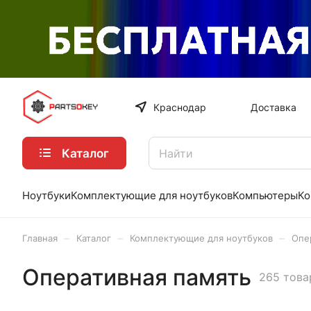
Краснодар
Доставка
Каталог
Ноутбуки
Комплектующие для ноутбуков
Компьютеры
Ко
–
–
–
Главная
Каталог
Комплектующие для ноутбуков
Опе
Оперативная память
265 това