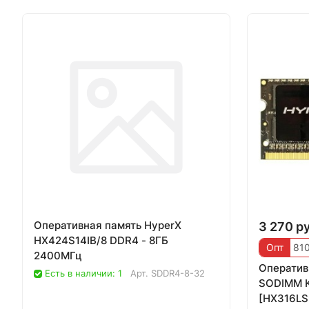
Оперативная память HyperX
3 270 ру
HX424S14IB/8 DDR4 - 8ГБ
Опт
810
2400МГц
Оператив
Есть в наличии: 1
Арт.
SDDR4-8-32
SODIMM K
[HX316LS9