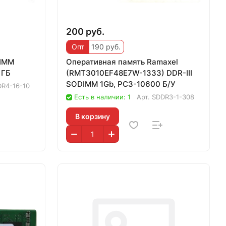
200 руб.
Опт
190 руб.
DIMM
Оперативная память Ramaxel
 ГБ
(RMT3010EF48E7W-1333) DDR-III
SODIMM 1Gb, PC3-10600 Б/У
R4-16-10
Есть в наличии: 1
Арт.
SDDR3-1-308
В корзину