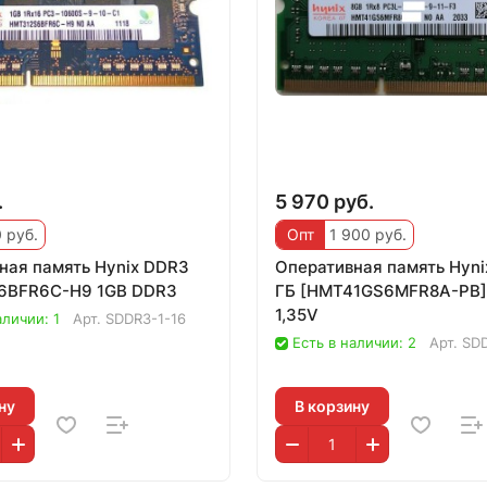
.
5 970 руб.
 руб.
Опт
1 900 руб.
ная память Hynix DDR3
Оперативная память Hyni
6BFR6C-H9 1GB DDR3
ГБ [HMT41GS6MFR8A-PB]
1,35V
аличии: 1
Арт.
SDDR3-1-16
Есть в наличии: 2
Арт.
SDD
ну
В корзину