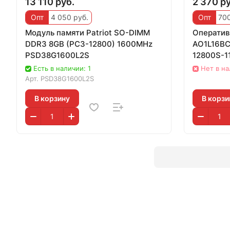
13 110 руб.
2 370 ру
Опт
4 050 руб.
Опт
700
Модуль памяти Patriot SO-DIMM
Оператив
DDR3 8GB (PC3-12800) 1600MHz
AO1L16BC
PSD38G1600L2S
12800S-1
Dimm
Есть в наличии: 1
Нет в н
Арт.
PSD38G1600L2S
В корзину
В корзи