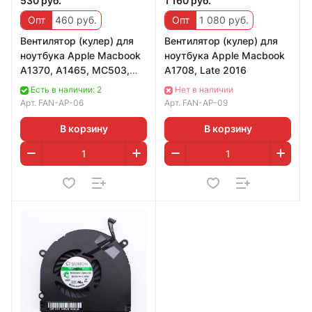
530 руб.
1 160 руб.
Опт
460 руб.
Опт
1 080 руб.
Вентилятор (кулер) для
Вентилятор (кулер) для
ноутбука Apple Macbook
ноутбука Apple Macbook
A1370, A1465, MC503,
A1708, Late 2016
MC504, MC968, MD233,
Есть в наличии: 2
Нет в наличии
(2010, 2011)
Арт.
FAN-AP-06
Арт.
FAN-AP-09
В корзину
В корзину