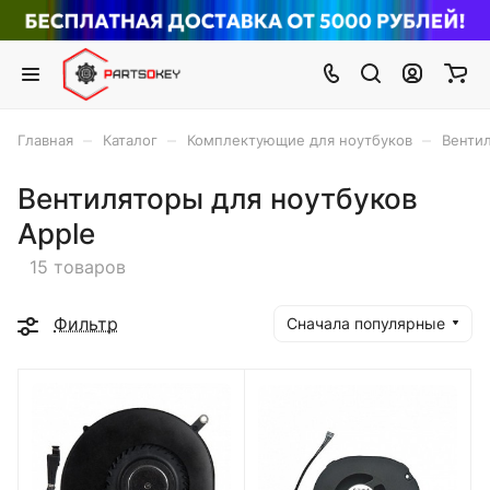
–
–
–
Главная
Каталог
Комплектующие для ноутбуков
Вентил
Вентиляторы для ноутбуков
Apple
15 товаров
Фильтр
Сначала популярные