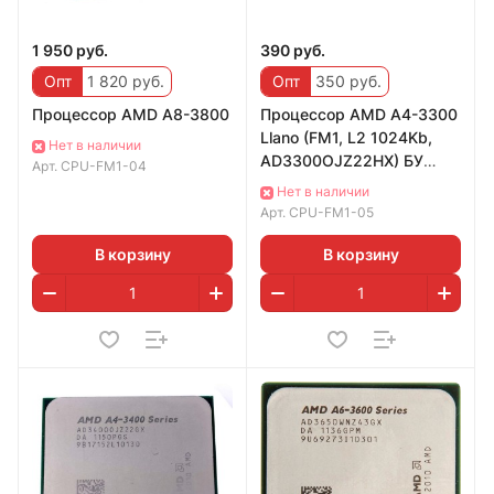
1 950 руб.
390 руб.
Опт
1 820 руб.
Опт
350 руб.
Процессор AMD A8-3800
Процессор AMD A4-3300
Llano (FM1, L2 1024Kb,
Нет в наличии
AD3300OJZ22HX) БУ
Арт.
CPU-FM1-04
FM1, 2x2500 МГц, L2 - 1
Нет в наличии
МБ
Арт.
CPU-FM1-05
В корзину
В корзину