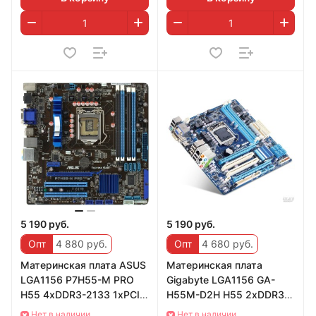
5 190 руб.
5 190 руб.
Опт
4 880 руб.
Опт
4 680 руб.
Материнская плата ASUS
Материнская плата
LGA1156 P7H55-M PRO
Gigabyte LGA1156 GA-
H55 4xDDR3-2133 1xPCI-
H55M-D2H H55 2xDDR3-
E HDMI/DVI/DSub 8ch
2200 2xPCI-E
Нет в наличии
Нет в наличии