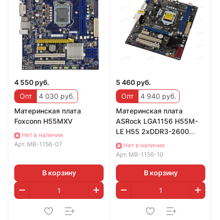
4 550 руб.
5 460 руб.
Опт
4 030 руб.
Опт
4 940 руб.
Материнская плата
Материнская плата
Foxconn H55MXV
ASRock LGA1156 H55M-
LE H55 2xDDR3-2600
Нет в наличии
1xPCI-E DVI/DSub 8ch
Арт.
MB-1156-07
Нет в наличии
4xSATA GLAN mATX
Арт.
MB-1156-10
В корзину
В корзину