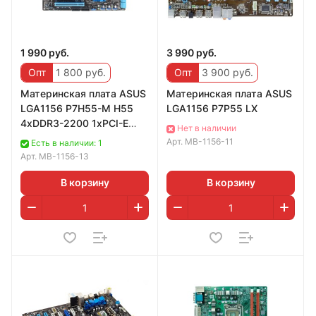
1 990 руб.
3 990 руб.
Опт
1 800 руб.
Опт
3 900 руб.
Материнская плата ASUS
Материнская плата ASUS
LGA1156 P7H55-M H55
LGA1156 P7P55 LX
4xDDR3-2200 1xPCI-E
Нет в наличии
HDMI/DSub 8ch 6xSATA
Арт.
MB-1156-11
Есть в наличии: 1
IDE GLAN mATX
Арт.
MB-1156-13
В корзину
В корзину