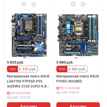
5 850 руб.
5 980 руб.
Опт
5 330 руб.
Опт
5 460 руб.
Материнская плата ASUS
Материнская плата ASUS
LGA1156 P7P55D P55
P7H55-M/USB3
4xDDR3-2133 2xPCI-E 8ch
Нет в наличии
7xSATA RAID IDE eSATA
Арт.
MB-1156-01
Нет в наличии
2x1394 GLAN
Арт.
MB-1156-09
В корзину
В корзину