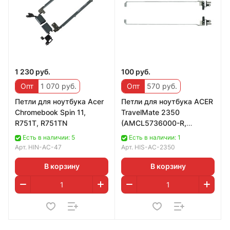
1 230 руб.
100 руб.
Опт
1 070 руб.
Опт
570 руб.
Петли для ноутбука Acer
Петли для ноутбука ACER
Chromebook Spin 11,
TravelMate 2350
R751T, R751TN
(AMCL5736000-R,
AMCL5736000-L)
Есть в наличии: 5
Есть в наличии: 1
Арт.
HIN-AC-47
Арт.
HIS-AC-2350
В корзину
В корзину