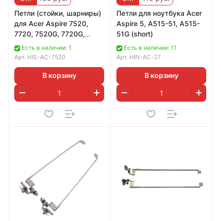
Петли (стойки, шарниры)
Петли для ноутбука Acer
для Acer Aspire 7520,
Aspire 5, A515-51, A515-
7720, 7520G, 7720G,
51G (short)
7720Z, 7720ZG
Есть в наличии: 1
Есть в наличии: 11
(AM01L000200)
Арт.
HIS-AC-7520
Арт.
HIN-AC-27
В корзину
В корзину