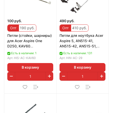
100 руб.
490 руб.
Опт
190 руб.
Опт
410 руб.
Петли (стойки, шарниры)
Петли для ноутбука Acer
для Acer Aspire One
Aspire 5, AN515-41,
D250, KAV60
AN515-42, AN515-51,
(AM084000110,
AN515-53 (long)
Есть в наличии: 1
Есть в наличии: 131
AM084000210)
Арт.
HIS-AC-KAV60
Арт.
HIN-AC-29
В корзину
В корзину