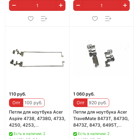
110 руб.
1 060 руб.
Опт
100 руб.
Опт
920 руб.
Петли для ноутбука Acer
Петли для ноутбука Acer
Aspire 4738, 4738G, 4733,
TravelMate 8473T, 8473G,
4250, 4253,
8473Z, 8473, 6495T,
FBZQ5007010,
6495
Есть в наличии: 2
Есть в наличии: 2
FBZQ5008010