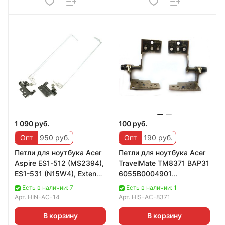
1 090 руб.
100 руб.
Опт
950 руб.
Опт
190 руб.
Петли для ноутбука Acer
Петли для ноутбука Acer
Aspire ES1-512 (MS2394),
TravelMate TM8371 BAP31
ES1-531 (N15W4), Extensa
6055B0004901
2508, 2519 /Packard Bell E
6055B0005001
Есть в наличии: 7
Есть в наличии: 1
Арт.
HIN-AC-14
Арт.
HIS-AC-8371
В корзину
В корзину