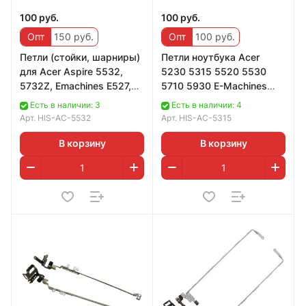
100 руб.
100 руб.
Опт
150 руб.
Опт
100 руб.
Петли (стойки, шарниры)
Петли ноутбука Acer
для Acer Aspire 5532,
5230 5315 5520 5530
5732Z, Emachines E527,
5710 5930 E-Machines
E630, E725
E720, E520,
Есть в наличии: 3
Есть в наличии: 4
(AM06R000100, AM06R0
AM04A000200,
Арт.
HIS-AC-5532
Арт.
HIS-AC-5315
AM04A000300
В корзину
В корзину