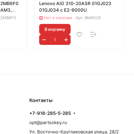
Z2MB6F0
Lenovo AIO 310-20ASR 01GJ023
 AM3,
01GJ034 с E2-9000U
Z2MB6F0
Нет в наличии
Арт.
BM6G29
В корзину
Контакты
+7-918-285-5-285
opt@partsokey.ru
Ул. Восточно-Кругликовская улица, 28/2