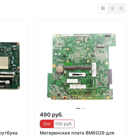
490 руб.
Опт
100 руб.
оутбука
Материнская плата BM6G29 для