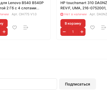
 для Lenovo B540 B540P
HP touchsmart 310 DA0N
ой 2 Гб с 4 слотами
REV:F, UMA, 216-0752001,
218-06970
аличии
Арт.
CIH77S V1.0
Нет в наличии
Арт.
DA0N
ну
В корзину
Подписаться