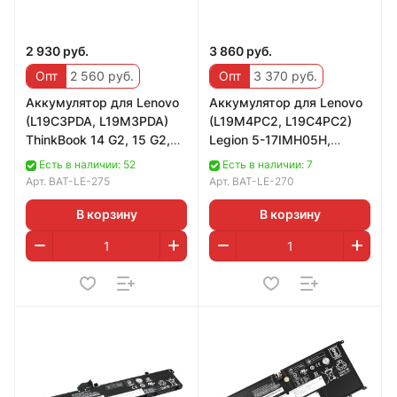
2 930 руб.
3 860 руб.
Опт
2 560 руб.
Опт
3 370 руб.
Аккумулятор для Lenovo
Аккумулятор для Lenovo
(L19C3PDA, L19M3PDA)
(L19M4PC2, L19C4PC2)
ThinkBook 14 G2, 15 G2,
Legion 5-17IMH05H,
15 G3, 45Wh, 3900mAh,
80Wh, 5350mAh, 15.36V,
Есть в наличии: 52
Есть в наличии: 7
11.55V
long
Арт.
BAT-LE-275
Арт.
BAT-LE-270
В корзину
В корзину