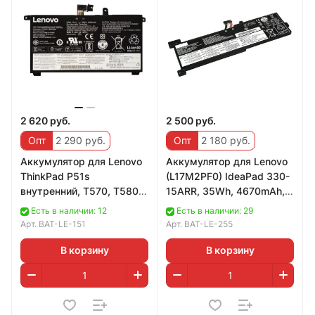
2 620 руб.
2 500 руб.
Опт
2 290 руб.
Опт
2 180 руб.
Аккумулятор для Lenovo
Аккумулятор для Lenovo
ThinkPad P51s
(L17M2PF0) IdeaPad 330-
внутренний, T570, T580
15ARR, 35Wh, 4670mAh,
(00UR892), 32Wh,
7.5V
Есть в наличии: 12
Есть в наличии: 29
2095mAh, 15.2V
Арт.
BAT-LE-151
Арт.
BAT-LE-255
В корзину
В корзину