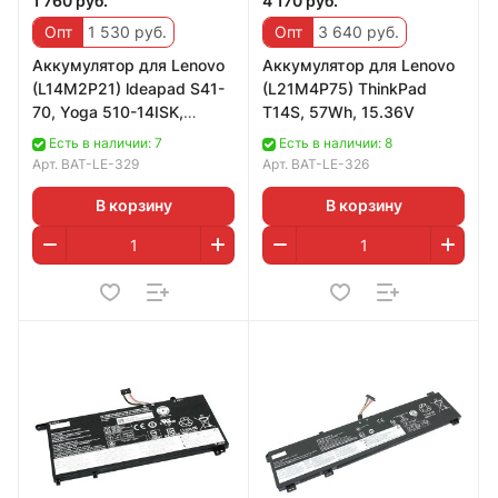
1 760 руб.
4 170 руб.
Опт
1 530 руб.
Опт
3 640 руб.
Аккумулятор для Lenovo
Аккумулятор для Lenovo
(L14M2P21) ldeapad S41-
(L21M4P75) ThinkPad
70, Yoga 510-14ISK,
T14S, 57Wh, 15.36V
30Wh, 4050mAh, 7.4V
Есть в наличии: 7
Есть в наличии: 8
Арт.
BAT-LE-329
Арт.
BAT-LE-326
В корзину
В корзину