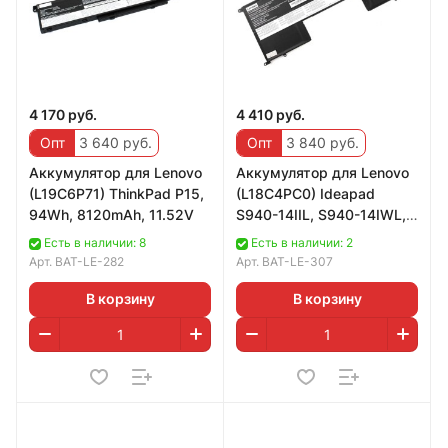
4 170 руб.
4 410 руб.
Опт
3 640 руб.
Опт
3 840 руб.
Аккумулятор для Lenovo
Аккумулятор для Lenovo
(L19C6P71) ThinkPad P15,
(L18C4PC0) Ideapad
94Wh, 8120mAh, 11.52V
S940-14IIL, S940-14IWL,
52Wh, 6755mAh, 7.72V
Есть в наличии: 8
Есть в наличии: 2
Арт.
BAT-LE-282
Арт.
BAT-LE-307
В корзину
В корзину