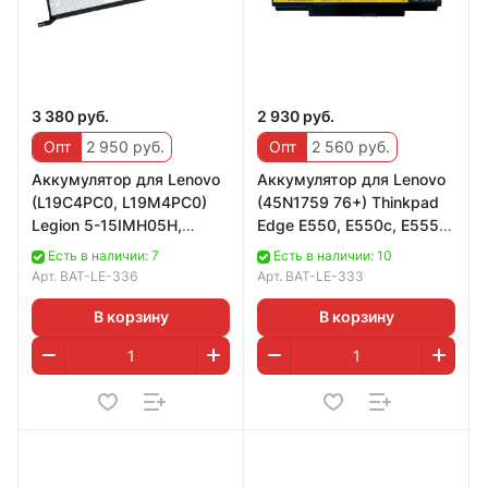
3 380 руб.
2 930 руб.
Опт
2 950 руб.
Опт
2 560 руб.
Аккумулятор для Lenovo
Аккумулятор для Lenovo
(L19C4PC0, L19M4PC0)
(45N1759 76+) Thinkpad
Legion 5-15IMH05H,
Edge E550, E550c, E555,
Y7000 R7000 2020H,
E560, E565, 48Wh,
Есть в наличии: 7
Есть в наличии: 10
60Wh, 4010mAh, 15.
4400mAh, 10.
Арт.
BAT-LE-336
Арт.
BAT-LE-333
В корзину
В корзину