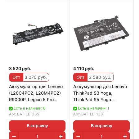
3 520 руб.
4 110 руб.
Опт
3 070 руб.
Опт
3 580 руб.
Аккумулятор для Lenovo
Аккумулятор для Lenovo
(L20C4PC2, L20M4PC2)
ThinkPad S3 Yoga,
R9000P, Legion 5 Pro
ThinkPad S5 Yoga
2021, 80Wh, 5100mAh,
(00HW001), 56Wh,
Есть в наличии: 8
Есть в наличии: 1
15.36V, длинны
3785mAh, 14.8V
Арт.
BAT-LE-335
Арт.
BAT-LE-138
В корзину
В корзину