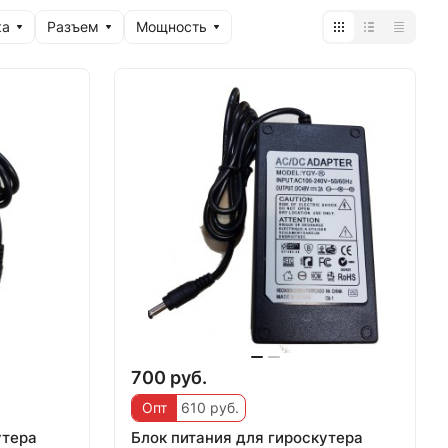
ка
Разъем
Мощность
700 руб.
Опт
610 руб.
утера
Блок питания для гироскутера