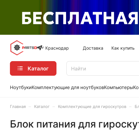
Краснодар
Доставка
Как купить
Каталог
Ноутбуки
Комплектующие для ноутбуков
Компьютеры
Ко
–
–
–
Главная
Каталог
Комплектующие для гироскутров
Б
Блок питания для гироску