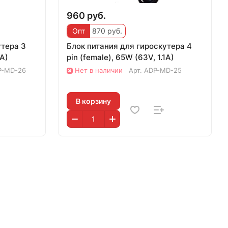
960 руб.
Опт
870 руб.
утера 3
Блок питания для гироскутера 4
1A)
pin (female), 65W (63V, 1.1A)
P-MD-26
Нет в наличии
Арт.
ADP-MD-25
В корзину