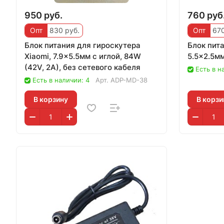
950 руб.
760 руб
Опт
830 руб.
Опт
670
Блок питания для гироскутера
Блок пит
Xiaomi, 7.9x5.5мм с иглой, 84W
5.5x2.5мм
(42V, 2A), без сетевого кабеля
Есть в н
Есть в наличии: 4
Арт.
ADP-MD-38
В корзину
В корзи