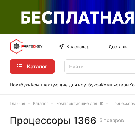
Краснодар
Доставка
Каталог
Ноутбуки
Комплектующие для ноутбуков
Компьютеры
Ко
–
–
–
Главная
Каталог
Комплектующие для ПК
Процессор
Процессоры 1366
5 товаров