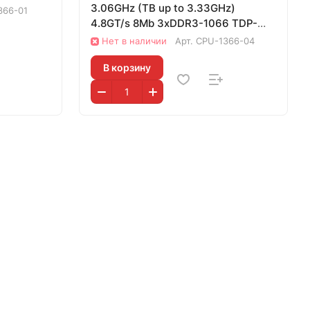
3.06GHz (TB up to 3.33GHz)
366-01
4.8GT/s 8Mb 3xDDR3-1066 TDP-
130w LGA1366 OEM
Нет в наличии
Арт.
CPU-1366-04
В корзину