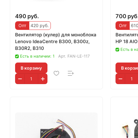
490 руб.
700 руб
Опт
420 руб.
Опт
610
Вентилятор (кулер) для моноблока
Вентилят
Lenovo IdeaCentre B300, B300z,
HP 18 AIO
B30R2, B310
Есть в н
Есть в наличии: 1
Арт.
FAN-LE-117
В корзину
В корзи