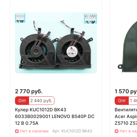
2 770 руб.
1 570 ру
Опт
2 440 руб.
Опт
1 4
Кулер KUC1012D BK43
Вентилят
6033B0029001 LENOVO B540P DC
Acer Aspi
12 В 0.75A
Z5710 Z57
ZX6800
Нет в наличии
Арт.
KUC1012D BK43
Нет в н