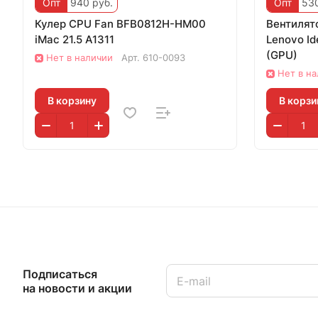
Опт
940 руб.
Опт
530
Кулер CPU Fan BFB0812H-HM00
Вентилят
iMac 21.5 A1311
Lenovo Id
(GPU)
Нет в наличии
Арт.
610-0093
Нет в н
В корзину
В корзи
Подписаться
на новости и акции