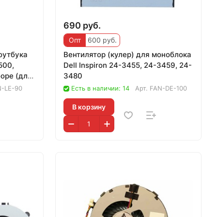
690 руб.
Опт
600 руб.
ноутбука
Вентилятор (кулер) для моноблока
500,
Dell Inspiron 24-3455, 24-3459, 24-
оре (для
3480
-LE-90
Есть в наличии: 14
Арт.
FAN-DE-100
В корзину