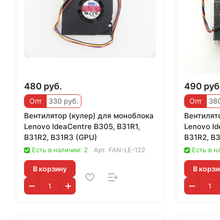
480 руб.
490 руб
Опт
330 руб.
Опт
380
Вентилятор (кулер) для моноблока
Вентилят
Lenovo IdeaCentre B305, B31R1,
Lenovo Id
B31R2, B31R3 (GPU)
B31R2, B3
On
Есть в наличии: 2
Арт.
FAN-LE-122
Есть в н
В корзину
В корзи