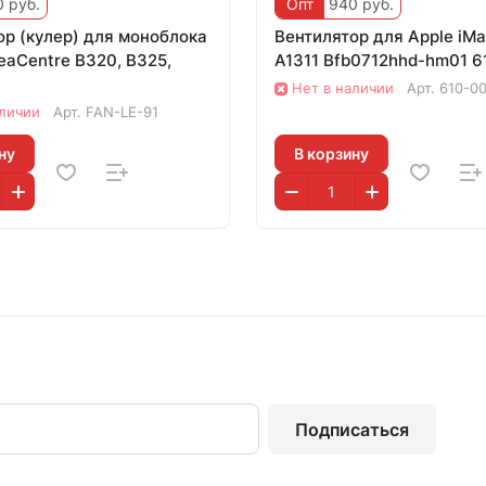
 руб.
Опт
940 руб.
ор (кулер) для моноблока
Вентилятор для Apple iMa
eaCentre B320, B325,
A1311 Bfb0712hhd-hm01 
Нет в наличии
Арт.
610-0
аличии
Арт.
FAN-LE-91
ну
В корзину
Подписаться