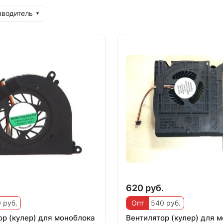
зводитель
.
620 руб.
 руб.
Опт
540 руб.
ор (кулер) для моноблока
Вентилятор (кулер) для 