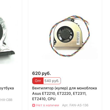
620 руб.
Опт
540 руб.
ноутбука
Вентилятор (кулер) для моноблока
Asus ET2210, ET2220, ET2311,
ET2410, CPU
2HX-CBB
Нет в наличии
Арт.
FAN-AS-136