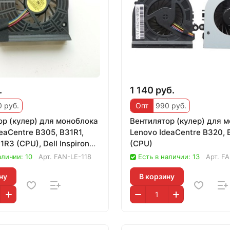
.
1 140 руб.
 руб.
Опт
990 руб.
ор (кулер) для моноблока
Вентилятор (кулер) для 
eaCentre B305, B31R1,
Lenovo IdeaCentre B320, 
1R3 (CPU), Dell Inspiron
(CPU)
аличии: 10
Арт.
FAN-LE-118
Есть в наличии: 13
Арт.
FA
ну
В корзину