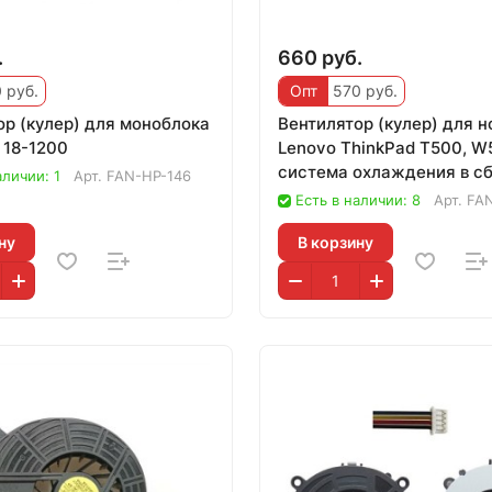
.
660 руб.
 руб.
Опт
570 руб.
ор (кулер) для моноблока
Вентилятор (кулер) для 
 18-1200
Lenovo ThinkPad T500, W
система охлаждения в сб
аличии: 1
Арт.
FAN-HP-146
дискретн
Есть в наличии: 8
Арт.
FAN
ну
В корзину