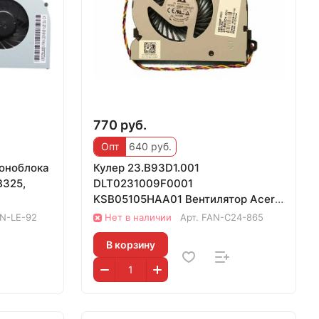
770 руб.
Опт
640 руб.
моноблока
Кулер 23.B93D1.001
B325,
DLT0231009F0001
KSB05105HAA01 Вентилятор Acer
C22-320 C22-860 C22-865 C24-
N-LE-92
Нет в наличии
Арт.
FAN-C24-865
320 C24
В корзину