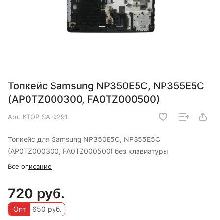
Топкейс Samsung NP350E5C, NP355E5C
(AP0TZ000300, FA0TZ000500)
Арт.
KTOP-SA-9291
Топкейс для Samsung NP350E5C, NP355E5C
(AP0TZ000300, FA0TZ000500) без клавиатуры
Все описание
720 руб.
Опт
650 руб.