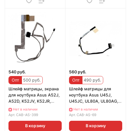
540 руб.
560 руб.
Опт
500 руб.
Опт
490 руб.
Шлейф матрицы, экрана
Шлейф матрицы для
для ноутбука Asus A52J,
ноутбука Asus U45J,
A52D, K52JV, K52JR,
U45JC, UL80A, UL80AG,
K52J (1422-100110V,
UL80J, UL80JT, UL80V,
Нет в наличии
Нет в наличии
1422-00NP0AS,
UL80VS, UL80VT, PR
Арт.
CAB-AS-399
Арт.
CAB-AS-69
В корзину
В корзину