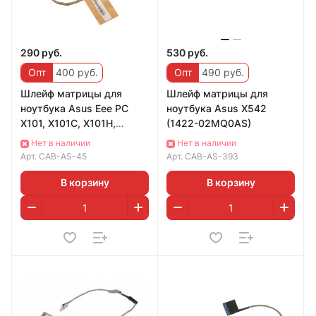
290 руб.
530 руб.
Опт
400 руб.
Опт
490 руб.
Шлейф матрицы для
Шлейф матрицы для
ноутбука Asus Eee PC
ноутбука Asus X542
X101, X101C, X101H,
(1422-02MQ0AS)
14G225013000, 14005-
Нет в наличии
Нет в наличии
00300000
Арт.
CAB-AS-45
Арт.
CAB-AS-393
В корзину
В корзину