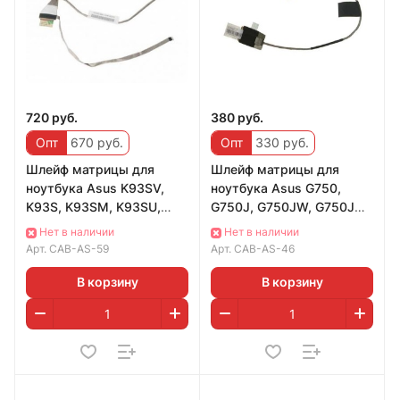
720 руб.
380 руб.
Опт
670 руб.
Опт
330 руб.
Шлейф матрицы для
Шлейф матрицы для
ноутбука Asus K93SV,
ноутбука Asus G750,
K93S, K93SM, K93SU,
G750J, G750JW, G750JH,
X93S, A93S, K95,
W750, 1422-01MG000
Нет в наличии
Нет в наличии
DC02001BK10
Арт.
CAB-AS-59
Арт.
CAB-AS-46
В корзину
В корзину