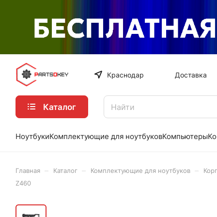
Краснодар
Доставка
Каталог
Ноутбуки
Комплектующие для ноутбуков
Компьютеры
Ко
–
–
–
Главная
Каталог
Комплектующие для ноутбуков
Кор
Z460