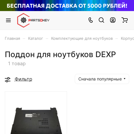
–
–
–
Главная
Каталог
Комплектующие для ноутбуков
Корпус
Поддон для ноутбуков DEXP
1 товар
Фильтр
Сначала популярные