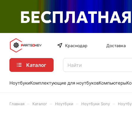
Краснодар
Доставка
Каталог
Ноутбуки
Комплектующие для ноутбуков
Компьютеры
Ко
–
–
–
–
Главная
Каталог
Ноутбуки
Ноутбуки Sony
Ноутбу