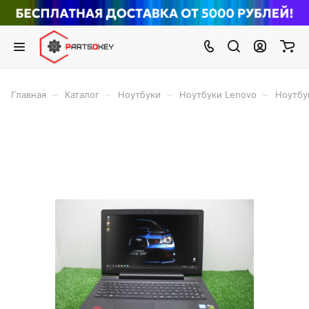
–
–
–
–
Главная
Каталог
Ноутбуки
Ноутбуки Lenovo
Ноутбук