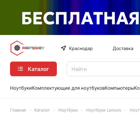
Краснодар
Доставка
Каталог
Ноутбуки
Комплектующие для ноутбуков
Компьютеры
Ко
–
–
–
–
Главная
Каталог
Ноутбуки
Ноутбуки Lenovo
Ноут