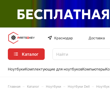
Краснодар
Доставка
Каталог
Ноутбуки
Комплектующие для ноутбуков
Компьютеры
Ко
–
–
–
–
Главная
Каталог
Ноутбуки
Ноутбуки Dell
Ноутбук