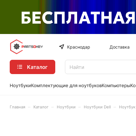
Краснодар
Доставка
Каталог
Ноутбуки
Комплектующие для ноутбуков
Компьютеры
Ко
–
–
–
–
Главная
Каталог
Ноутбуки
Ноутбуки Dell
Ноутбук 