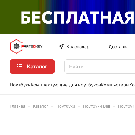
Краснодар
Доставка
Каталог
Ноутбуки
Комплектующие для ноутбуков
Компьютеры
Ко
–
–
–
–
Главная
Каталог
Ноутбуки
Ноутбуки Dell
Ноутбук 