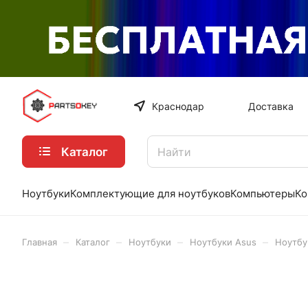
Краснодар
Доставка
Каталог
Ноутбуки
Комплектующие для ноутбуков
Компьютеры
Ко
–
–
–
–
Главная
Каталог
Ноутбуки
Ноутбуки Asus
Ноутбу