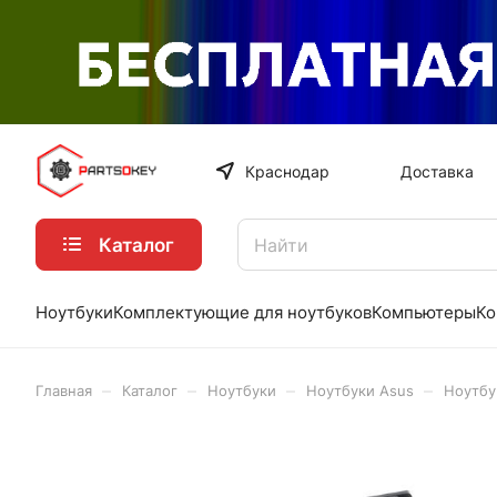
Краснодар
Доставка
Каталог
Ноутбуки
Комплектующие для ноутбуков
Компьютеры
Ко
–
–
–
–
Главная
Каталог
Ноутбуки
Ноутбуки Asus
Ноутбу