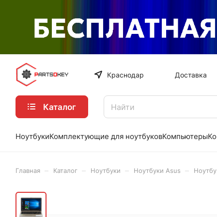
Краснодар
Доставка
Каталог
Ноутбуки
Комплектующие для ноутбуков
Компьютеры
Ко
–
–
–
–
Главная
Каталог
Ноутбуки
Ноутбуки Asus
Ноутбу