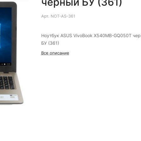
черный БУ (361)
Арт.
NOT-AS-361
Ноутбук ASUS VivoBook X540MB-GQ050T че
БУ (361)
Все описание