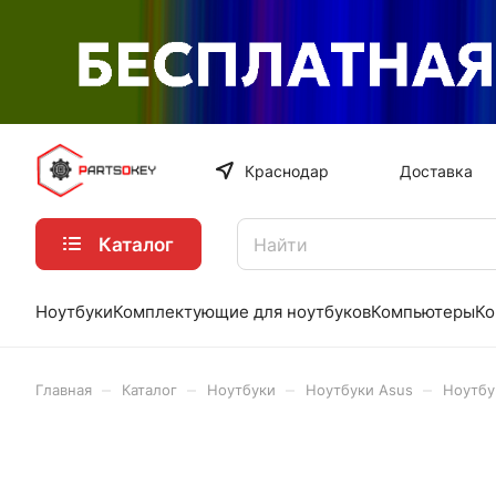
Краснодар
Доставка
Каталог
Ноутбуки
Комплектующие для ноутбуков
Компьютеры
Ко
–
–
–
–
Главная
Каталог
Ноутбуки
Ноутбуки Asus
Ноутбу