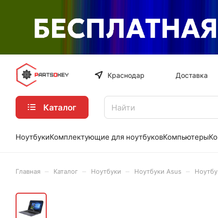
Краснодар
Доставка
Каталог
Ноутбуки
Комплектующие для ноутбуков
Компьютеры
Ко
–
–
–
–
Главная
Каталог
Ноутбуки
Ноутбуки Asus
Ноутбу