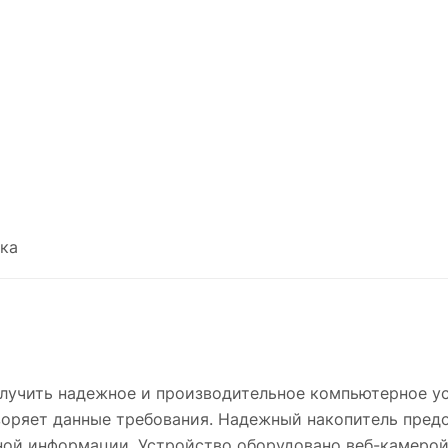
ка
получить надежное и производительное компьютерное 
оряет данные требования. Надежный накопитель пред
ной информации. Устройство оборудовано веб-камерой