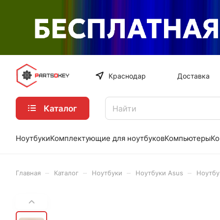
Краснодар
Доставка
Каталог
Ноутбуки
Комплектующие для ноутбуков
Компьютеры
Ко
–
–
–
–
Главная
Каталог
Ноутбуки
Ноутбуки Asus
Ноутбу