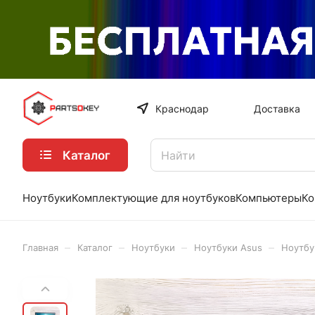
Краснодар
Доставка
Каталог
Ноутбуки
Комплектующие для ноутбуков
Компьютеры
Ко
–
–
–
–
Главная
Каталог
Ноутбуки
Ноутбуки Asus
Ноутбу