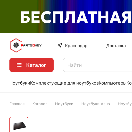
Краснодар
Доставка
Каталог
Ноутбуки
Комплектующие для ноутбуков
Компьютеры
Ко
–
–
–
–
Главная
Каталог
Ноутбуки
Ноутбуки Asus
Ноутбу