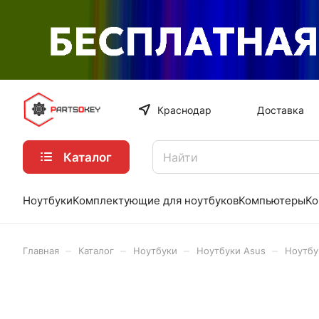
Краснодар
Доставка
Каталог
Ноутбуки
Комплектующие для ноутбуков
Компьютеры
Ко
–
–
–
–
Главная
Каталог
Ноутбуки
Ноутбуки Asus
Ноутбу