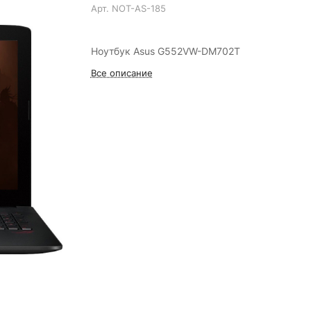
Арт.
NOT-AS-185
Ноутбук Asus G552VW-DM702T
Все описание