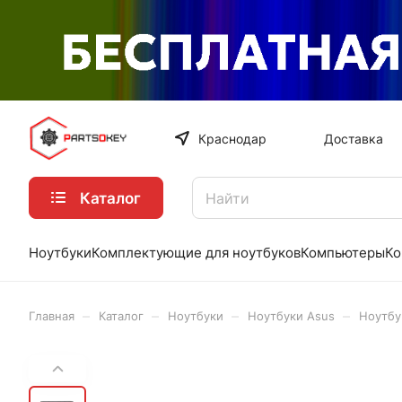
Краснодар
Доставка
Каталог
Ноутбуки
Комплектующие для ноутбуков
Компьютеры
Ко
–
–
–
–
Главная
Каталог
Ноутбуки
Ноутбуки Asus
Ноутбу