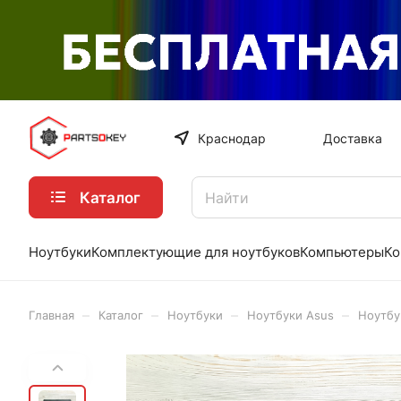
Краснодар
Доставка
Каталог
Ноутбуки
Комплектующие для ноутбуков
Компьютеры
Ко
–
–
–
–
Главная
Каталог
Ноутбуки
Ноутбуки Asus
Ноутбу