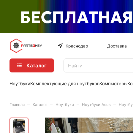
Краснодар
Доставка
Каталог
Ноутбуки
Комплектующие для ноутбуков
Компьютеры
Ко
–
–
–
–
Главная
Каталог
Ноутбуки
Ноутбуки Asus
Ноутбук