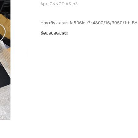
Арт.
CNNOT-AS-n3
Ноутбук asus fa506lc r7-4800/16/3050/1tb БУ
Все описание