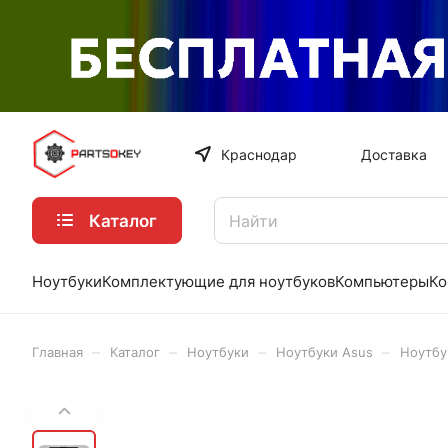
Краснодар
Доставка
Каталог
Ноутбуки
Комплектующие для ноутбуков
Компьютеры
Ко
–
–
–
–
Главная
Каталог
Ноутбуки
Ноутбуки Asus
Ноутбу