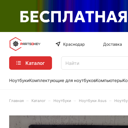
Краснодар
Доставка
Каталог
Ноутбуки
Комплектующие для ноутбуков
Компьютеры
Ко
–
–
–
–
Главная
Каталог
Ноутбуки
Ноутбуки Asus
Ноутбу