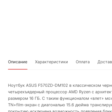
Описание
Характеристики
Оплата
Достав
Ноутбук ASUS F570ZD-DM102 в классическом черно
четырехъядерный процессор AMD Ryzen с архитекту
размером 16 ГБ. С таким функционалом «влет» мо
TN+film-экран с диагональю 15.6 дюйма транслиру
покрытию исключена возможность появления блико