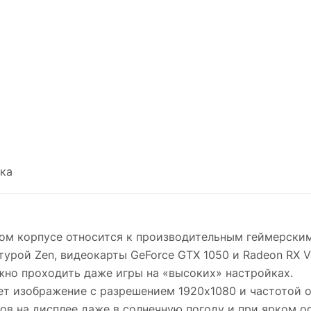
ка
м корпусе относится к производительным геймерским 
рой Zen, видеокарты GeForce GTX 1050 и Radeon RX Ve
жно проходить даже игры на «высоких» настройках.
ет изображение с разрешением 1920x1080 и частотой 
в на дисплее даже в солнечную погоду и при ярком о