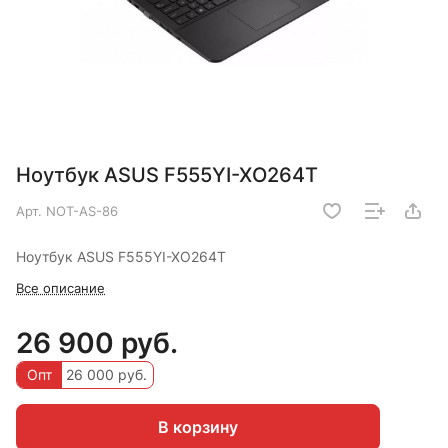
Ноутбук ASUS F555YI-XO264T
Арт.
NOT-AS-86
Ноутбук ASUS F555YI-XO264T
Все описание
26 900 руб.
Опт
26 000 руб.
В корзину