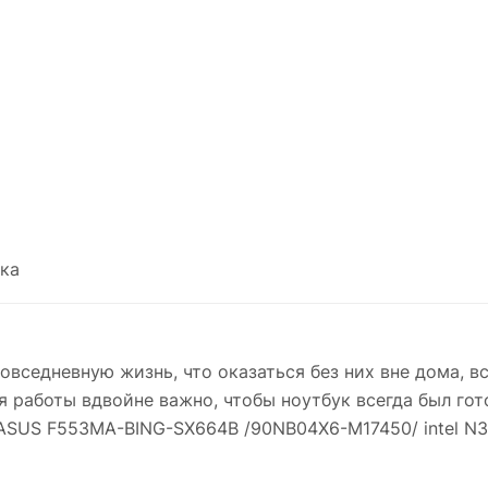
ка
вседневную жизнь, что оказаться без них вне дома, в
 работы вдвойне важно, чтобы ноутбук всегда был гото
ASUS F553MA-BING-SX664B /90NB04X6-M17450/ intel N35