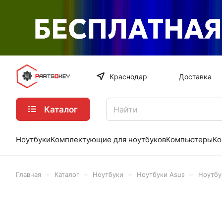
Краснодар
Доставка
Каталог
Ноутбуки
Комплектующие для ноутбуков
Компьютеры
Ко
–
–
–
–
Главная
Каталог
Ноутбуки
Ноутбуки Asus
Ноутбу