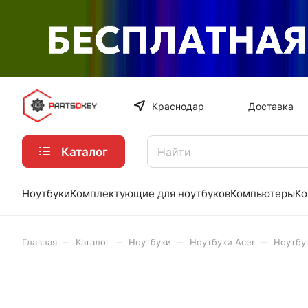
Краснодар
Доставка
Каталог
Ноутбуки
Комплектующие для ноутбуков
Компьютеры
Ко
–
–
–
–
Главная
Каталог
Ноутбуки
Ноутбуки Acer
Ноутбук