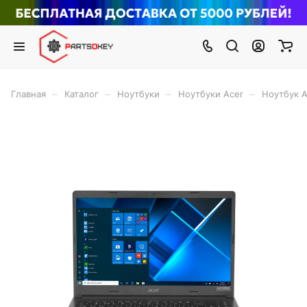
–
–
–
–
Главная
Каталог
Ноутбуки
Ноутбуки Acer
Ноутбук 