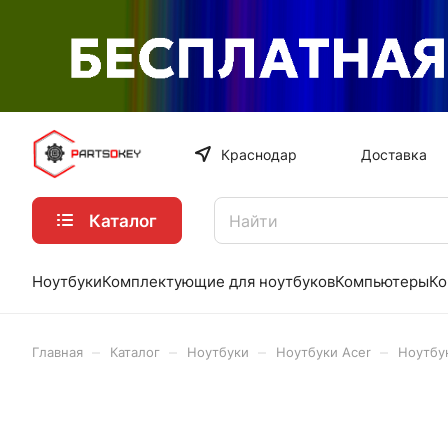
Краснодар
Доставка
Каталог
Ноутбуки
Комплектующие для ноутбуков
Компьютеры
Ко
–
–
–
–
Главная
Каталог
Ноутбуки
Ноутбуки Acer
Ноутбу