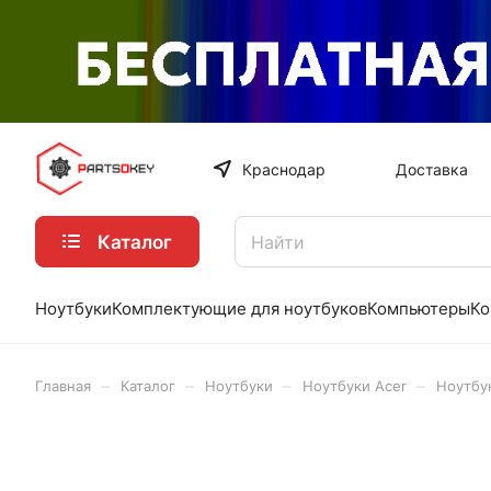
Краснодар
Доставка
Каталог
Ноутбуки
Комплектующие для ноутбуков
Компьютеры
Ко
–
–
–
–
Главная
Каталог
Ноутбуки
Ноутбуки Acer
Ноутбу