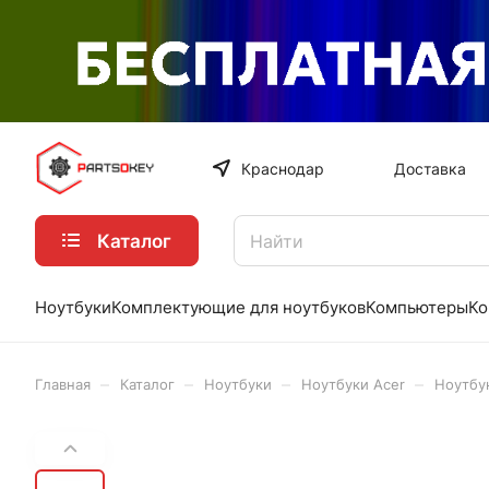
Краснодар
Доставка
Каталог
Ноутбуки
Комплектующие для ноутбуков
Компьютеры
Ко
–
–
–
–
Главная
Каталог
Ноутбуки
Ноутбуки Acer
Ноутбук