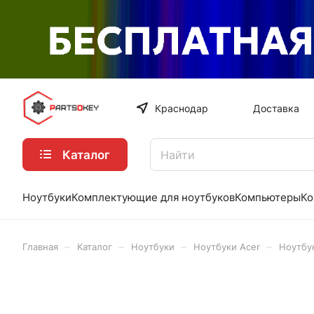
Краснодар
Доставка
Каталог
Ноутбуки
Комплектующие для ноутбуков
Компьютеры
Ко
–
–
–
–
Главная
Каталог
Ноутбуки
Ноутбуки Acer
Ноутбук