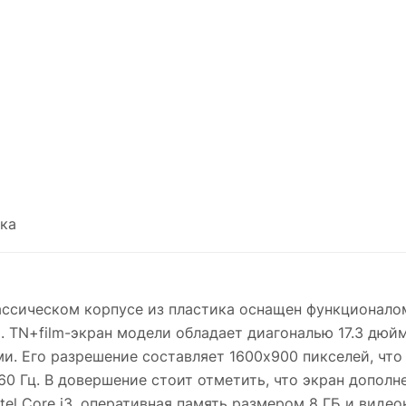
ка
лассическом корпусе из пластика оснащен функционало
. TN+film-экран модели обладает диагональю 17.3 дюй
ми. Его разрешение составляет 1600x900 пикселей, ч
60 Гц. В довершение стоит отметить, что экран допол
el Core i3, оперативная память размером 8 ГБ и видеок