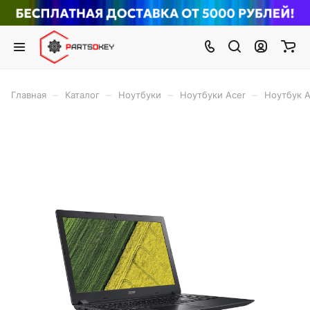
–
–
–
–
Главная
Каталог
Ноутбуки
Ноутбуки Acer
Ноутбук A