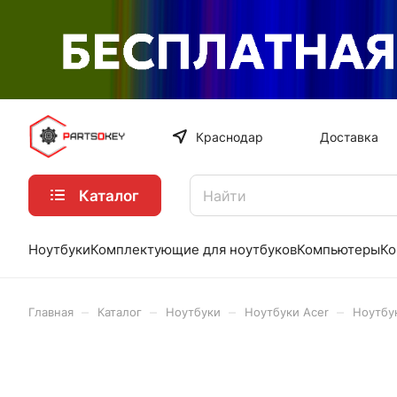
Краснодар
Доставка
Каталог
Ноутбуки
Комплектующие для ноутбуков
Компьютеры
Ко
–
–
–
–
Главная
Каталог
Ноутбуки
Ноутбуки Acer
Ноутбук