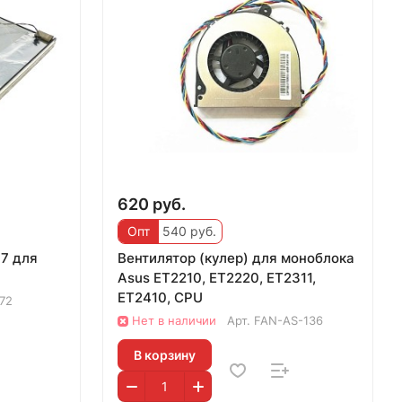
620 руб.
Опт
540 руб.
7 для
Вентилятор (кулер) для моноблока
Asus ET2210, ET2220, ET2311,
ET2410, CPU
72
Нет в наличии
Арт.
FAN-AS-136
В корзину