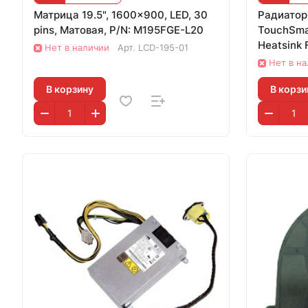
Матрица 19.5", 1600x900, LED, 30
Радиатор
pins, Матовая, P/N: M195FGE-L20
TouchSma
Heatsink
Нет в наличии
Арт.
LCD-195-01
Нет в н
В корзину
В корзи