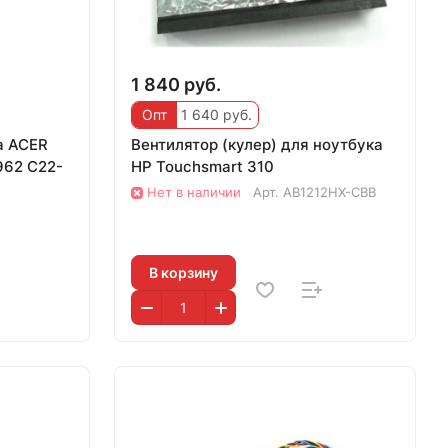
1 840 руб.
Опт
1 640 руб.
а ACER
Вентилятор (кулер) для ноутбука
962 C22-
HP Touchsmart 310
Нет в наличии
Арт.
AB1212HX-CBB
В корзину