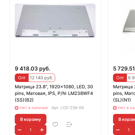
9 418.03 руб.
5 729.51
Опт
12 140 руб.
Опт
6 9
Матрица 23.8", 1920x1080, LED, 30
Матрица 2
pins, Матовая, IPS, P/N: LM238WF4
pins, Мат
(SS)(B2)
(SL)(N1)
Нет в наличии
Арт.
LCD-238-09
Нет в н
В корзину
В корзи