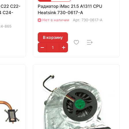
 C22 C22-
Радиатор iMac 21.5 A1311 CPU
4 C24-
Heatsink 730-0617-A
Нет в наличии
Арт.
730-0617-A
24-865
В корзину