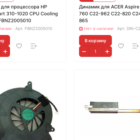
 для процессора HP
Динамик для ACER Aspire
rt 310-1020 CPU Cooling
760 C22-962 C22-820 C2
 FBNZ2005010
865
аличии
Арт.
FBNZ2005010
Нет в наличии
Арт.
DIN-C
ну
В корзину