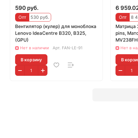
590 руб.
6 959.02
Опт
530 руб.
Опт
8 4
Вентилятор (кулер) для моноблока
Матрица 2
Lenovo IdeaCentre B320, B325,
pins, Мато
(GPU)
MV238FH
Нет в наличии
Арт.
FAN-LE-91
Нет в н
В корзину
В корзи