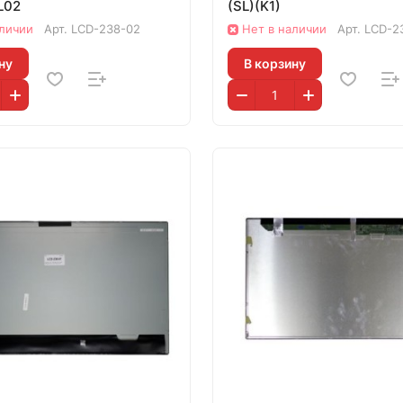
L02
(SL)(K1)
аличии
Арт.
LCD-238-02
Нет в наличии
Арт.
LCD-2
ну
В корзину