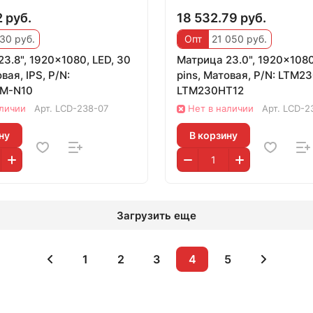
 руб.
18 532.79 руб.
30 руб.
Опт
21 050 руб.
3.8", 1920x1080, LED, 30
Матрица 23.0", 1920x1080
вая, IPS, P/N:
pins, Матовая, P/N: LTM2
M-N10
LTM230HT12
аличии
Арт.
LCD-238-07
Нет в наличии
Арт.
LCD-2
ну
В корзину
Загрузить еще
1
2
3
4
5