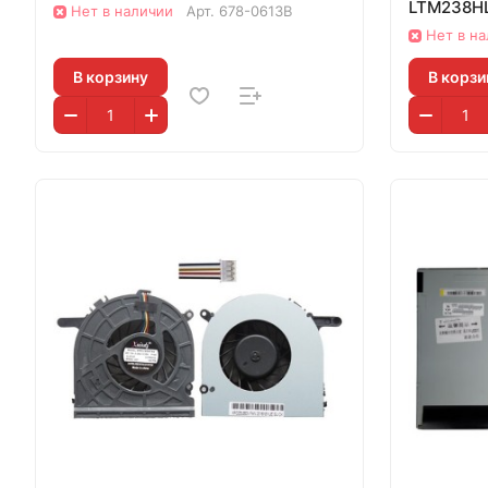
LTM238H
Нет в наличии
Арт.
678-0613B
Нет в н
В корзину
В корзи