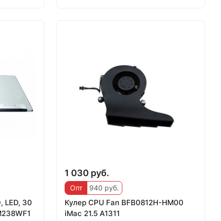
1 030 руб.
Опт
940 руб.
, LED, 30
Кулер CPU Fan BFB0812H-HM00
LM238WF1
iMac 21.5 A1311