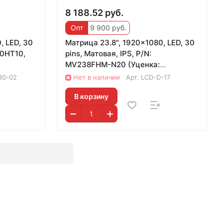
8 188.52 руб.
Опт
9 900 руб.
, LED, 30
Матрица 23.8", 1920x1080, LED, 30
30HT10,
pins, Матовая, IPS, P/N:
MV238FHM-N20 (Уценка:
Царапины)
30-02
Нет в наличии
Арт.
LCD-D-17
В корзину