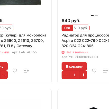
б.
640 руб.
60 руб.
Опт
510 руб.
ор (кулер) для моноблока
Радиатор для процессор
re Z5600, Z5610, Z5700,
Aspire C22 C22-760 C22-
61, EL8 / Gateway
820 C24 C24-865
аличии
Арт.
FAN-AC-55
Нет в наличии
Арт.
YIF-36009X060001
ну
В корзину