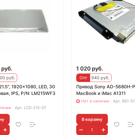
 руб.
1 020 руб.
00 руб.
Опт
940 руб.
1.5", 1920x1080, LED, 30
Привод Sony AD-5680H-P
овая, IPS, P/N: LM215WF3
MacBook и iMac A1311
Нет в наличии
Арт.
661-51
аличии
Арт.
LCD-215-07
ну
В корзину