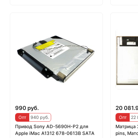
990 руб.
20 081.
Опт
940 руб.
Опт
22 
Привод Sony AD-5690H-P2 для
Матрица 2
Apple iMac A1312 678-0613B SATA
pins, Мато