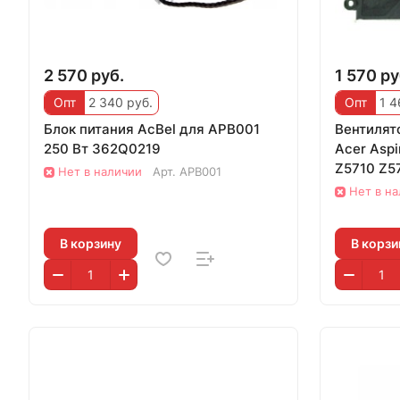
2 570 руб.
1 570 ру
Опт
2 340 руб.
Опт
1 4
Блок питания AcBel для APB001
Вентилят
250 Вт 362Q0219
Acer Aspi
Z5710 Z57
Нет в наличии
Арт.
APB001
ZX6800
Нет в н
В корзину
В корзи