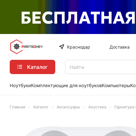
Краснодар
Доставка
Каталог
Ноутбуки
Комплектующие для ноутбуков
Компьютеры
Ко
–
–
–
–
Главная
Каталог
Аксессуары
Акустика
Гарнитура 