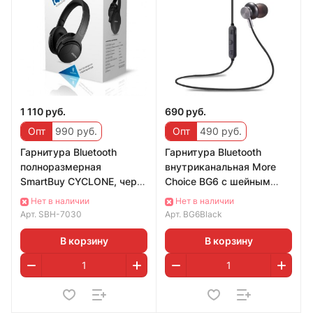
1 110 руб.
690 руб.
Опт
990 руб.
Опт
490 руб.
Гарнитура Bluetooth
Гарнитура Bluetooth
полноразмерная
внутриканальная More
SmartBuy CYCLONE, черн
Choice BG6 с шейным
FM, MP3, складные,
шнурком + сумочка для
Нет в наличии
Нет в наличии
(SBH-7030)/40/
наушников (Black)
Арт.
SBH-7030
Арт.
BG6Black
В корзину
В корзину