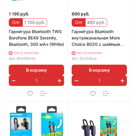
1 190 руб.
690 руб.
Опт
1 100 руб.
Опт
480 руб.
Гарнитура Bluetooth TWS
Гарнитура Bluetooth
Borofone BE49 Serenity,
внутриканальная More
Bluetooth, 300 мАч (White)
Choice BG20 с шейным
шнурком + сумочка для
Нет в наличии
Нет в наличии
наушников (Blue)
Арт.
BE49White
Арт.
BG20Blue
В корзину
В корзину