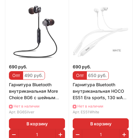
690 руб.
690 руб.
Опт
490 руб.
Опт
650 руб.
Гарнитура Bluetooth
Гарнитура Bluetooth
внутриканальная More
внутриканальная HOCO
Choice BG6 с шейным
ES51 Era sports, 130 мАч,
шнурком + сумочка для
белый
Нет в наличии
Нет в наличии
наушников (Silver
Арт.
BG6Silver
Арт.
ES51White
В корзину
В корзину