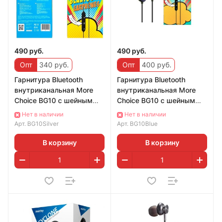
490 руб.
490 руб.
Опт
340 руб.
Опт
400 руб.
Гарнитура Bluetooth
Гарнитура Bluetooth
внутриканальная More
внутриканальная More
Choice BG10 с шейным
Choice BG10 с шейным
шнурком + сумочка для
шнурком + сумочка для
Нет в наличии
Нет в наличии
наушников (Silve
наушников (Blue)
Арт.
BG10Silver
Арт.
BG10Blue
В корзину
В корзину