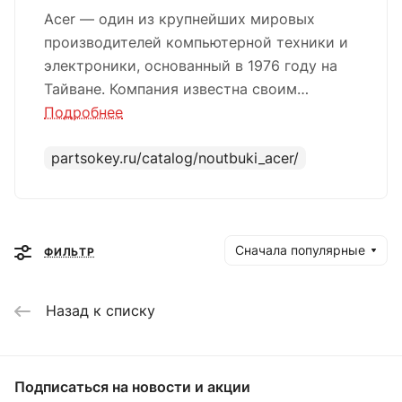
Acer — один из крупнейших мировых
производителей компьютерной техники и
электроники, основанный в 1976 году на
Тайване. Компания известна своим
широким ассортиментом продуктов,
Подробнее
включая ноутбуки, настольные
partsokey.ru/catalog/noutbuki_acer/
компьютеры, мониторы, проекторы и
аксессуары. Acer сочетает в себе
инновационные технологии и доступные
цены, что делает их устройства
Сначала популярные
популярными как среди домашних
ФИЛЬТР
пользователей, так и среди
профессионалов. С акцентом на
Назад к списку
производительность и дизайн, Acer
предлагает решения для различных нужд
— от игр до бизнеса. Компания активно
Подписаться
на новости и акции
развивает свои технологии, включая